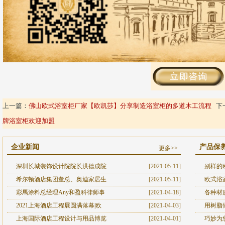
上一篇：
佛山欧式浴室柜厂家【欧凯莎】分享制造浴室柜的多道木工流程
下
牌浴室柜欢迎加盟
企业新闻
产品保
更多>>
深圳长城装饰设计院院长洪德成院
[2021-05-11]
别样的
希尔顿酒店集团董总、奥迪家居生
[2021-05-11]
欧式浴
彩馬涂料总经理Any和盈科律师事
[2021-04-18]
各种材
2021上海酒店工程展圆满落幕|欧
[2021-04-03]
用树脂
上海国际酒店工程设计与用品博览
[2021-04-01]
巧妙为