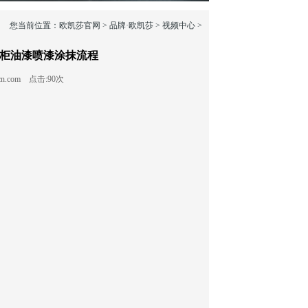
您当前位置：
欧凯莎官网
>
品牌·欧凯莎
>
视频中心
>
柜油漆喷漆涂抹流程
sacn.com 点击:90次